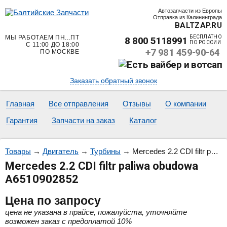
Автозапчасти из Европы
Отправка из Калининграда
BALTZAP.RU
МЫ РАБОТАЕМ ПН...ПТ
БЕСПЛАТНО
8 800 5118991
ПО РОССИИ
С 11:00 ДО 18:00
+7 981 459-90-64
ПО МОСКВЕ
Заказать обратный звонок
Главная
Все отправления
Отзывы
О компании
Гарантия
Запчасти на заказ
Каталог
Товары
→
Двигатель
→
Турбины
→
Mercedes 2.2 CDI filtr paliwa obudowa A6510902852
Mercedes 2.2 CDI filtr paliwa obudowa
A6510902852
Цена
по запросу
цена не указана в прайсе, пожалуйста, уточняйте
возможен заказ с предоплатой 10%