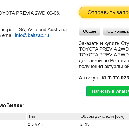
Отправить запр
urope, USA, Asia and Australia
Общее
OE номера
n email
info@baltzap.ru
Заказать и купить Ст
TOYOTA PREVIA 2WD 0
TOYOTA PREVIA 2WD 0
доставкой по России 
получения актуально
Артикул:
KLT-TY-07
Написать в Whats
мобилях:
Тип
Объем двигателя [ccм]
2.5 VVTi
2499