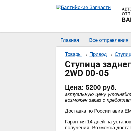
АВТ
ОТП
BA
Главная
Все отправления
Товары
→
Привод
→
Ступиц
Ступица заднег
2WD 00-05
Цена:
5200
руб.
актуальную цену уточняй
возможен заказ с предопла
Доставка по России авиа EM
Гарантия 14 дней на установ
получения. Возможна достав