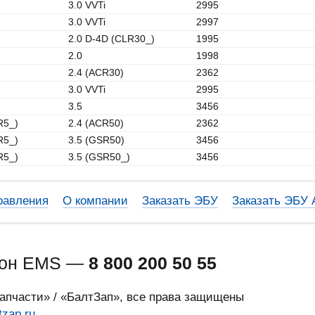
3.0 VVTi
2995
3.0 VVTi
2997
2.0 D-4D (CLR30_)
1995
2.0
1998
2.4 (ACR30)
2362
3.0 VVTi
2995
3.5
3456
R5_)
2.4 (ACR50)
2362
R5_)
3.5 (GSR50)
3456
R5_)
3.5 (GSR50_)
3456
равления
О компании
Заказать ЭБУ
Заказать ЭБУ
фон EMS —
8 800 200 50 55
запчасти» / «БалтЗап», все права защищены
tzap.ru