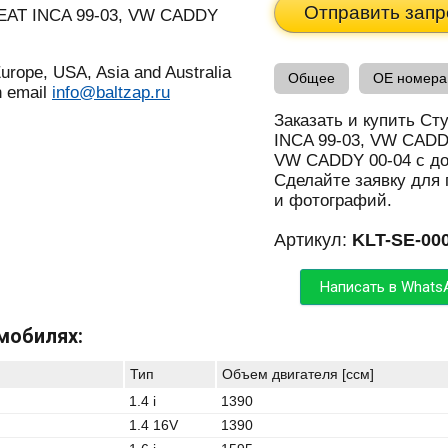
Отправить запр
urope, USA, Asia and Australia
Общее
OE номера
n email
info@baltzap.ru
Заказать и купить Ст
INCA 99-03, VW CADD
VW CADDY 00-04 с до
Сделайте заявку для
и фотографий.
Артикул:
KLT-SE-00
Написать в Whats
мобилях:
Тип
Объем двигателя [ccм]
1.4 i
1390
1.4 16V
1390