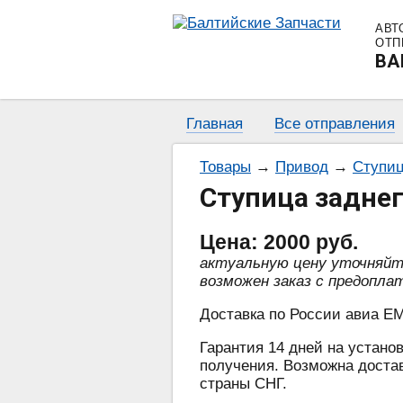
АВТ
ОТП
BA
Главная
Все отправления
Товары
→
Привод
→
Ступиц
Ступица заднег
Цена:
2000
руб.
актуальную цену уточняй
возможен заказ с предопла
Доставка по России авиа EM
Гарантия 14 дней на установ
получения. Возможна достав
страны СНГ.