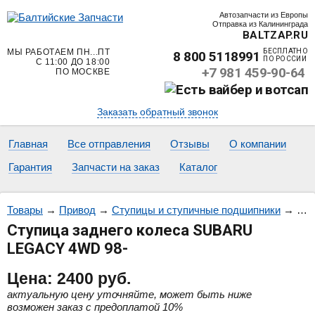
Автозапчасти из Европы
Отправка из Калининграда
BALTZAP.RU
МЫ РАБОТАЕМ ПН...ПТ
БЕСПЛАТНО
8 800 5118991
ПО РОССИИ
С 11:00 ДО 18:00
+7 981 459-90-64
ПО МОСКВЕ
Заказать обратный звонок
Главная
Все отправления
Отзывы
О компании
Гарантия
Запчасти на заказ
Каталог
Товары
→
Привод
→
Ступицы и ступичные подшипники
→
Сту
Ступица заднего колеса SUBARU
LEGACY 4WD 98-
Цена:
2400
руб.
актуальную цену уточняйте, может быть ниже
возможен заказ с предоплатой 10%