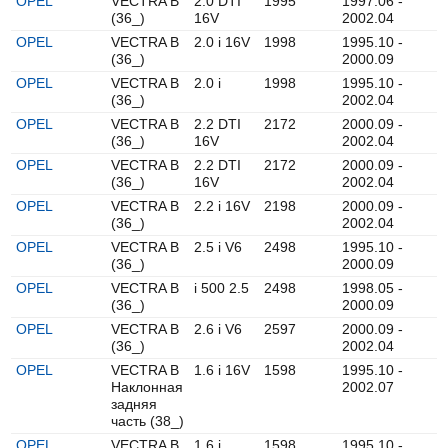
OPEL
VECTRA B
2.0 DTI
1995
1997.06 -
(36_)
16V
2002.04
OPEL
VECTRA B
2.0 i 16V
1998
1995.10 -
(36_)
2000.09
OPEL
VECTRA B
2.0 i
1998
1995.10 -
(36_)
2002.04
OPEL
VECTRA B
2.2 DTI
2172
2000.09 -
(36_)
16V
2002.04
OPEL
VECTRA B
2.2 DTI
2172
2000.09 -
(36_)
16V
2002.04
OPEL
VECTRA B
2.2 i 16V
2198
2000.09 -
(36_)
2002.04
OPEL
VECTRA B
2.5 i V6
2498
1995.10 -
(36_)
2000.09
OPEL
VECTRA B
i 500 2.5
2498
1998.05 -
(36_)
2000.09
OPEL
VECTRA B
2.6 i V6
2597
2000.09 -
(36_)
2002.04
OPEL
VECTRA B
1.6 i 16V
1598
1995.10 -
Наклонная
2002.07
задняя
часть (38_)
OPEL
VECTRA B
1.6 i
1598
1995.10 -