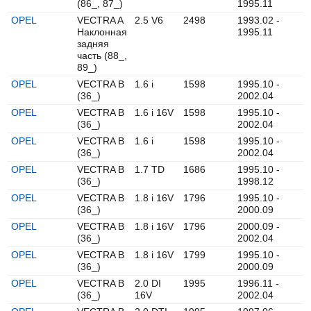
(86_, 87_)
1995.11
OPEL
VECTRA A
2.5 V6
2498
1993.02 -
Наклонная
1995.11
задняя
часть (88_,
89_)
OPEL
VECTRA B
1.6 i
1598
1995.10 -
(36_)
2002.04
OPEL
VECTRA B
1.6 i 16V
1598
1995.10 -
(36_)
2002.04
OPEL
VECTRA B
1.6 i
1598
1995.10 -
(36_)
2002.04
OPEL
VECTRA B
1.7 TD
1686
1995.10 -
(36_)
1998.12
OPEL
VECTRA B
1.8 i 16V
1796
1995.10 -
(36_)
2000.09
OPEL
VECTRA B
1.8 i 16V
1796
2000.09 -
(36_)
2002.04
OPEL
VECTRA B
1.8 i 16V
1799
1995.10 -
(36_)
2000.09
OPEL
VECTRA B
2.0 DI
1995
1996.11 -
(36_)
16V
2002.04