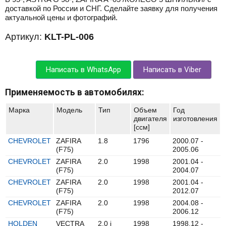
доставкой по России и СНГ. Сделайте заявку для получения
актуальной цены и фотографий.
Артикул:
KLT-PL-006
Написать в WhatsApp
Написать в Viber
Применяемость в автомобилях:
Марка
Модель
Тип
Объем
Год
двигателя
изготовления
[ccм]
CHEVROLET
ZAFIRA
1.8
1796
2000.07 -
(F75)
2005.06
CHEVROLET
ZAFIRA
2.0
1998
2001.04 -
(F75)
2004.07
CHEVROLET
ZAFIRA
2.0
1998
2001.04 -
(F75)
2012.07
CHEVROLET
ZAFIRA
2.0
1998
2004.08 -
(F75)
2006.12
HOLDEN
VECTRA
2.0 i
1998
1998.12 -