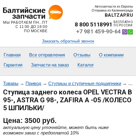
Автозапчасти из Европы
Отправка из Калининграда
BALTZAP.RU
МЫ РАБОТАЕМ ПН...ПТ
БЕСПЛАТНО
8 800 5118991
ПО РОССИИ
С 11:00 ДО 18:00
+7 981 459-90-64
ПО МОСКВЕ
Заказать обратный звонок
Главная
Все отправления
Отзывы
О компании
Гарантия
Запчасти на заказ
Каталог
Товары
→
Привод
→
Ступицы и ступичные подшипники
→
Сту
Ступица заднего колеса OPEL VECTRA B
95-, ASTRA G 98-, ZAFIRA A -05 /КОЛЕСО
5 ШПИЛЬКИ/
Цена:
3500
руб.
актуальную цену уточняйте, может быть ниже
возможен заказ с предоплатой 10%