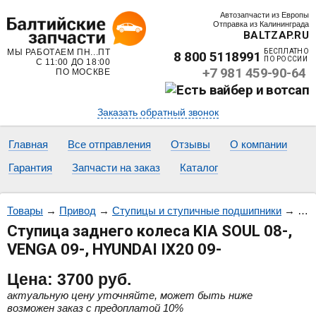
Автозапчасти из Европы
Отправка из Калининграда
BALTZAP.RU
МЫ РАБОТАЕМ ПН...ПТ
БЕСПЛАТНО
8 800 5118991
ПО РОССИИ
С 11:00 ДО 18:00
+7 981 459-90-64
ПО МОСКВЕ
Заказать обратный звонок
Главная
Все отправления
Отзывы
О компании
Гарантия
Запчасти на заказ
Каталог
Товары
→
Привод
→
Ступицы и ступичные подшипники
→
Сту
Ступица заднего колеса KIA SOUL 08-,
VENGA 09-, HYUNDAI IX20 09-
Цена:
3700
руб.
актуальную цену уточняйте, может быть ниже
возможен заказ с предоплатой 10%