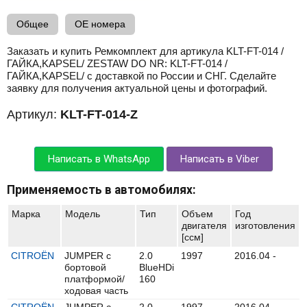
Общее
OE номера
Заказать и купить Ремкомплект для артикула KLT-FT-014 /
ГАЙКА,KAPSEL/ ZESTAW DO NR: KLT-FT-014 /
ГАЙКА,KAPSEL/ с доставкой по России и СНГ. Сделайте
заявку для получения актуальной цены и фотографий.
Артикул:
KLT-FT-014-Z
Написать в WhatsApp
Написать в Viber
Применяемость в автомобилях:
Марка
Модель
Тип
Объем
Год
двигателя
изготовления
[ccм]
CITROËN
JUMPER c
2.0
1997
2016.04 -
бортовой
BlueHDi
платформой/
160
ходовая часть