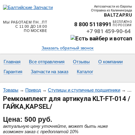
Автозапчасти из Европы
Отправка из Калининграда
BALTZAP.RU
МЫ РАБОТАЕМ ПН...ПТ
БЕСПЛАТНО
8 800 5118991
ПО РОССИИ
С 11:00 ДО 18:00
+7 981 459-90-64
ПО МОСКВЕ
Заказать обратный звонок
Главная
Все отправления
Отзывы
О компании
Гарантия
Запчасти на заказ
Каталог
Товары
→
Привод
→
Ступицы и ступичные подшипники
→
Рем
Ремкомплект для артикула KLT-FT-014 /
ГАЙКА,KAPSEL/
Цена:
500
руб.
актуальную цену уточняйте, может быть ниже
возможен заказ с предоплатой 10%