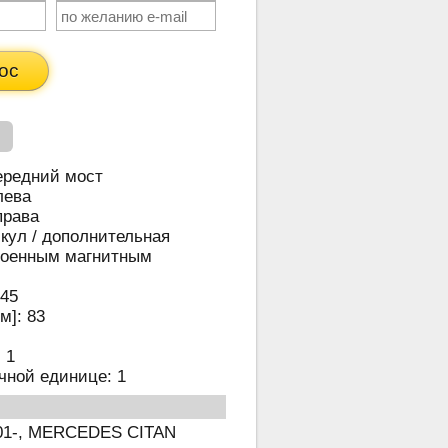
ос
ередний мост
лева
права
кул / дополнительная
роенным магнитным
45
м]:
83
:
1
очной единице:
1
01-, MERCEDES CITAN