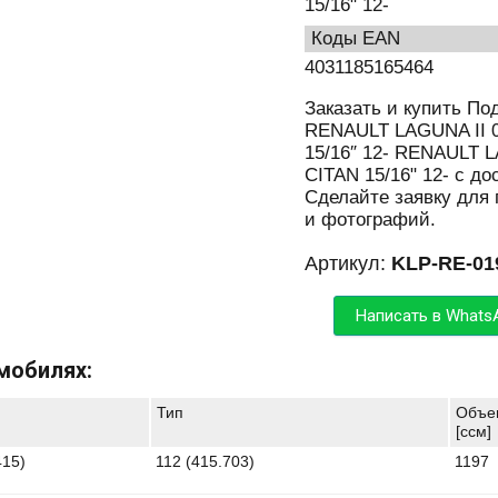
15/16" 12-
Коды EAN
4031185165464
Заказать и купить По
RENAULT LAGUNA II 
15/16″ 12- RENAULT 
CITAN 15/16" 12- с до
Сделайте заявку для
и фотографий.
Артикул:
KLP-RE-01
Написать в Whats
мобилях:
Тип
Объе
[ccм]
415)
112 (415.703)
1197