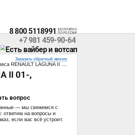
8 800 5118991
БЕСПЛАТНО
ПО РОССИИ
+7 981 459-90-64
Заказать обратный звонок
GUNA II 01-, MERCEDES CITAN 15/16″ 12-
II 01-,
ать вопрос
данные — мы свяжемся с
: ответим на вопросы и
аз, если вас всё устроит.