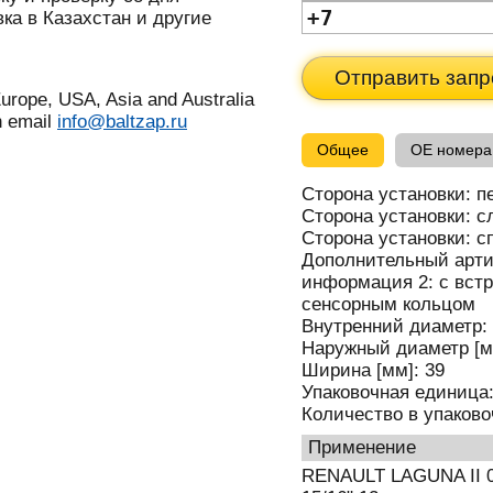
ка в Казахстан и другие
Отправить запр
urope, USA, Asia and Australia
n email
info@baltzap.ru
Общее
OE номера
Сторона установки:
п
Сторона установки:
с
Сторона установки:
с
Дополнительный арти
информация 2:
с вст
сенсорным кольцом
Внутренний диаметр:
Наружный диаметр [м
Ширина [мм]:
39
Упаковочная единица
Количество в упаков
применение
RENAULT LAGUNA II 