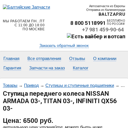
Автозапчасти из Европы
Отправка из Калининграда
BALTZAP.RU
МЫ РАБОТАЕМ ПН...ПТ
БЕСПЛАТНО
8 800 5118991
ПО РОССИИ
С 11:00 ДО 18:00
+7 981 459-90-64
ПО МОСКВЕ
Заказать обратный звонок
Главная
Все отправления
Отзывы
О компании
Гарантия
Запчасти на заказ
Каталог
Товары
→
Привод
→
Ступицы и ступичные подшипники
→
Сту
Ступица переднего колеса NISSAN
ARMADA 03-, TITAN 03-, INFINITI QX56
03-
Цена:
6500
руб.
актуальную цену уточняйте, может быть ниже