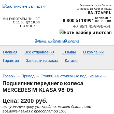
Автозапчасти из Европы
Отправка из Калининграда
BALTZAP.RU
МЫ РАБОТАЕМ ПН...ПТ
БЕСПЛАТНО
8 800 5118991
ПО РОССИИ
С 11:00 ДО 18:00
+7 981 459-90-64
ПО МОСКВЕ
Заказать обратный звонок
Главная
Все отправления
Отзывы
О компании
Гарантия
Запчасти на заказ
Каталог
Товары
→
Привод
→
Ступицы и ступичные подшипники
→
Под
Подшипник переднего колеса
MERCEDES M-KLASA 98-05
Цена:
2200
руб.
актуальную цену уточняйте, может быть ниже
возможен заказ с предоплатой 10%