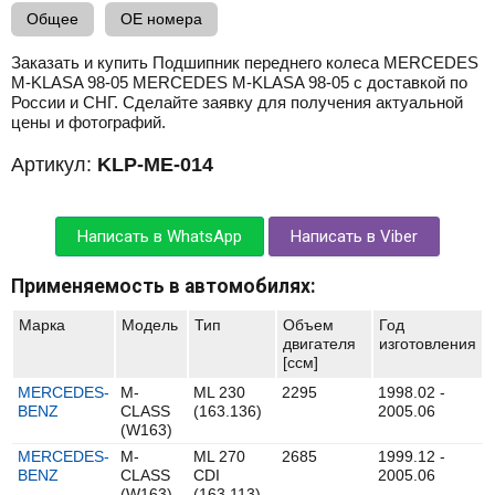
Общее
OE номера
Заказать и купить Подшипник переднего колеса MERCEDES
M-KLASA 98-05 MERCEDES M-KLASA 98-05 с доставкой по
России и СНГ. Сделайте заявку для получения актуальной
цены и фотографий.
Артикул:
KLP-ME-014
Написать в WhatsApp
Написать в Viber
Применяемость в автомобилях:
Марка
Модель
Тип
Объем
Год
двигателя
изготовления
[ccм]
MERCEDES-
M-
ML 230
2295
1998.02 -
BENZ
CLASS
(163.136)
2005.06
(W163)
MERCEDES-
M-
ML 270
2685
1999.12 -
BENZ
CLASS
CDI
2005.06
(W163)
(163.113)