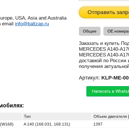
Отправить запр
urope, USA, Asia and Australia
n email
info@baltzap.ru
Общее
OE номера
Заказать и купить По
MERCEDES A140-A170
MERCEDES A140-A170
доставкой по России 
получения актуально
Артикул:
KLP-ME-00
Написать в Whats
мобилях:
Тип
Объем двигателя 
(W168)
A 140 (168.031, 168.131)
1397