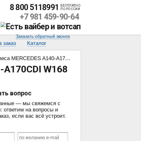
8 800 5118991
БЕСПЛАТНО
ПО РОССИИ
+7 981 459-90-64
Заказать обратный звонок
а заказ
Каталог
RCEDES A140-A170CDI W168 97.07-
-A170CDI W168
ать вопрос
данные — мы свяжемся с
: ответим на вопросы и
аз, если вас всё устроит.