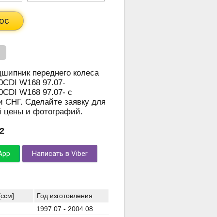
ос
дшипник переднего колеса
CDI W168 97.07-
CDI W168 97.07- с
и СНГ. Сделайте заявку для
й цены и фотографий.
2
App
Написать в Viber
[ccм]
Год изготовления
1997.07 - 2004.08