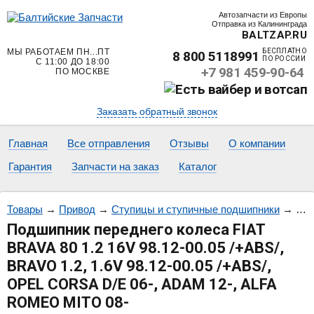
Автозапчасти из Европы
Отправка из Калининграда
BALTZAP.RU
МЫ РАБОТАЕМ ПН...ПТ
БЕСПЛАТНО
8 800 5118991
ПО РОССИИ
С 11:00 ДО 18:00
+7 981 459-90-64
ПО МОСКВЕ
Заказать обратный звонок
Главная
Все отправления
Отзывы
О компании
Гарантия
Запчасти на заказ
Каталог
Товары
→
Привод
→
Ступицы и ступичные подшипники
→
Под
Подшипник переднего колеса FIAT
BRAVA 80 1.2 16V 98.12-00.05 /+ABS/,
BRAVO 1.2, 1.6V 98.12-00.05 /+ABS/,
OPEL CORSA D/E 06-, ADAM 12-, ALFA
ROMEO MITO 08-