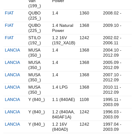
Van
Power
(199_)
FIAT
QUBO
1.4
1360
2008.02 -
(225_)
FIAT
QUBO
1.4 Natural
1368
2009.10 -
(225_)
Power
FIAT
STILO
1.2 16V
1242
2002.02 -
(192_)
(192_XA1B)
2006.11
LANCIA
MUSA
1.4
1368
2004.10 -
(350_)
2012.09
LANCIA
MUSA
1.4
1368
2005.09 -
(350_)
2012.09
LANCIA
MUSA
1.4
1368
2007.10 -
(350_)
2012.09
LANCIA
MUSA
1.4 LPG
1368
2010.11 -
(350_)
2012.09
LANCIA
Y (840_)
1.1 (840AE)
1108
1995.11 -
2003.09
LANCIA
Y (840_)
1.2 (840AA,
1242
1996.03 -
840AF1A)
2003.09
LANCIA
Y (840_)
1.2 16V
1242
1997.04 -
(840AD)
2003.09