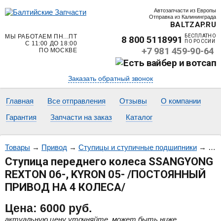
Автозапчасти из Европы
Отправка из Калининграда
BALTZAP.RU
МЫ РАБОТАЕМ ПН...ПТ
БЕСПЛАТНО
8 800 5118991
ПО РОССИИ
С 11:00 ДО 18:00
+7 981 459-90-64
ПО МОСКВЕ
Заказать обратный звонок
Главная
Все отправления
Отзывы
О компании
Гарантия
Запчасти на заказ
Каталог
Товары
→
Привод
→
Ступицы и ступичные подшипники
→
Сту
Ступица переднего колеса SSANGYONG
REXTON 06-, KYRON 05- /ПОСТОЯННЫЙ
ПРИВОД НА 4 КОЛЕСА/
Цена:
6000
руб.
актуальную цену уточняйте, может быть ниже