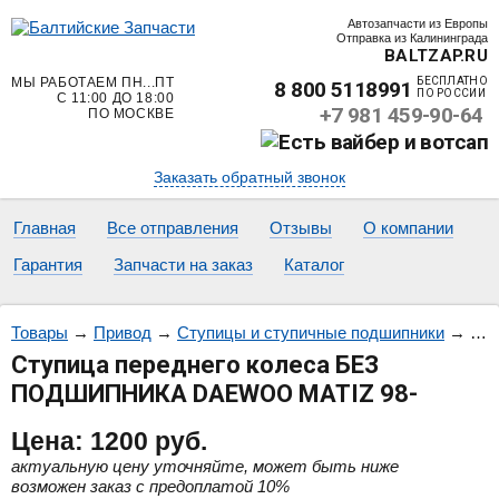
Автозапчасти из Европы
Отправка из Калининграда
BALTZAP.RU
МЫ РАБОТАЕМ ПН...ПТ
БЕСПЛАТНО
8 800 5118991
ПО РОССИИ
С 11:00 ДО 18:00
+7 981 459-90-64
ПО МОСКВЕ
Заказать обратный звонок
Главная
Все отправления
Отзывы
О компании
Гарантия
Запчасти на заказ
Каталог
Товары
→
Привод
→
Ступицы и ступичные подшипники
→
Сту
Ступица переднего колеса БЕЗ
ПОДШИПНИКА DAEWOO MATIZ 98-
Цена:
1200
руб.
актуальную цену уточняйте, может быть ниже
возможен заказ с предоплатой 10%