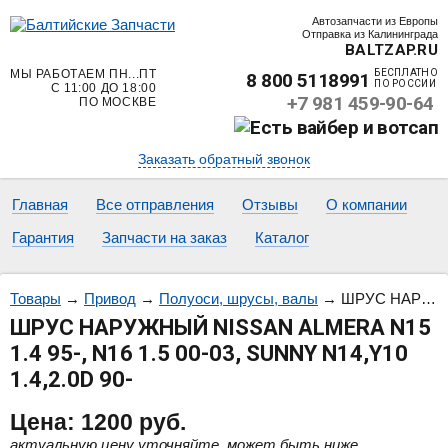
Автозапчасти из Европы
Отправка из Калининграда
BALTZAP.RU
МЫ РАБОТАЕМ ПН...ПТ
БЕСПЛАТНО
8 800 5118991
ПО РОССИИ
С 11:00 ДО 18:00
+7 981 459-90-64
ПО МОСКВЕ
Заказать обратный звонок
Главная
Все отправления
Отзывы
О компании
Гарантия
Запчасти на заказ
Каталог
Товары
→
Привод
→
Полуоси, шрусы, валы
→
ШРУС НАРУЖНЫЙ NISSAN ALMERA N15 1.4 95-, N16 1.5 00-03, SUNNY N14,Y10 1.4,2.0D 90-
ШРУС НАРУЖНЫЙ NISSAN ALMERA N15
1.4 95-, N16 1.5 00-03, SUNNY N14,Y10
1.4,2.0D 90-
Цена:
1200
руб.
актуальную цену уточняйте, может быть ниже