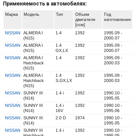
Применяемость в автомобилях:
Марка
Модель
Тип
Объем
Год
двигателя
изготовления
[ccм]
NISSAN
ALMERA I
1.4
1392
1995.09 -
(N15)
2000.07
NISSAN
ALMERA I
1.4
1392
1995.09 -
(N15)
GX,LX
2000.07
NISSAN
ALMERA I
1.4
1392
1995.09 -
Hatchback
2000.03
(N15)
NISSAN
ALMERA I
1.4
1392
1995.09 -
Hatchback
S,GX,LX
2000.03
(N15)
NISSAN
SUNNY III
1.4 i
1392
1990.10 -
(N14)
1995.05
NISSAN
SUNNY III
1.4 i
1392
1990.10 -
(N14)
16V
1995.06
NISSAN
SUNNY III
2.0 D
1974
1990.10 -
(N14)
1995.05
NISSAN
SUNNY III
1.4 i
1392
1990.10 -
Hatchback
1995.05