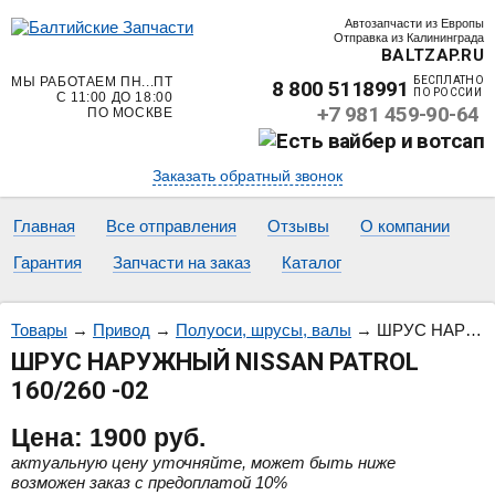
Автозапчасти из Европы
Отправка из Калининграда
BALTZAP.RU
МЫ РАБОТАЕМ ПН...ПТ
БЕСПЛАТНО
8 800 5118991
ПО РОССИИ
С 11:00 ДО 18:00
+7 981 459-90-64
ПО МОСКВЕ
Заказать обратный звонок
Главная
Все отправления
Отзывы
О компании
Гарантия
Запчасти на заказ
Каталог
Товары
→
Привод
→
Полуоси, шрусы, валы
→
ШРУС НАРУЖНЫЙ NISSAN PATROL 160/260 -02
ШРУС НАРУЖНЫЙ NISSAN PATROL
160/260 -02
Цена:
1900
руб.
актуальную цену уточняйте, может быть ниже
возможен заказ с предоплатой 10%