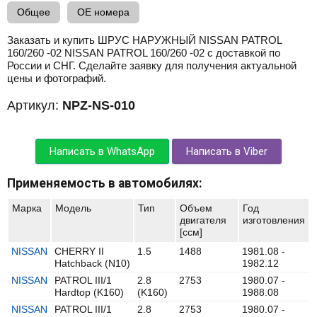
Общее
OE номера
Заказать и купить ШРУС НАРУЖНЫЙ NISSAN PATROL
160/260 -02 NISSAN PATROL 160/260 -02 с доставкой по
России и СНГ. Сделайте заявку для получения актуальной
цены и фотографий.
Артикул:
NPZ-NS-010
Написать в WhatsApp
Написать в Viber
Применяемость в автомобилях:
Марка
Модель
Тип
Объем
Год
двигателя
изготовления
[ccм]
NISSAN
CHERRY II
1.5
1488
1981.08 -
Hatchback (N10)
1982.12
NISSAN
PATROL III/1
2.8
2753
1980.07 -
Hardtop (K160)
(K160)
1988.08
NISSAN
PATROL III/1
2.8
2753
1980.07 -