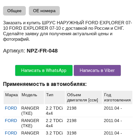
Общее
OE номера
Заказать и купить ШРУС НАРУЖНЫЙ FORD EXPLORER 07-
10 FORD EXPLORER 07-10 с доставкой по России и СНГ.
Сделайте заявку для получения актуальной цены и
фотографий.
Артикул:
NPZ-FR-048
Написать в WhatsApp
Написать в Viber
Применяемость в автомобилях:
Марка
Модель
Тип
Объем
Год
двигателя [ccм]
изготовления
FORD
RANGER
2.2 TDCi
2198
2011.04 -
(TKE)
4x4
FORD
RANGER
2.2 TDCi
2198
2011.04 -
(TKE)
4x4
FORD
RANGER
3.2 TDCi
3198
2011.04 -