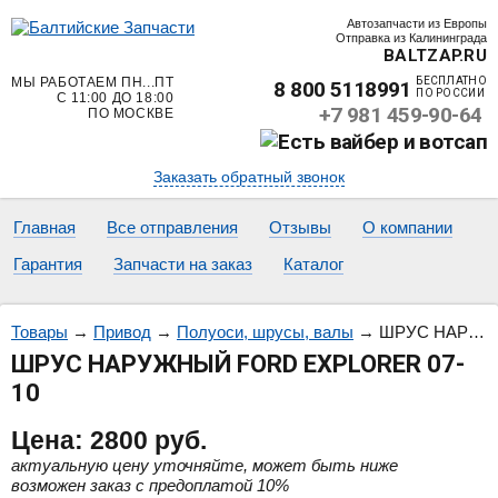
Автозапчасти из Европы
Отправка из Калининграда
BALTZAP.RU
МЫ РАБОТАЕМ ПН...ПТ
БЕСПЛАТНО
8 800 5118991
ПО РОССИИ
С 11:00 ДО 18:00
+7 981 459-90-64
ПО МОСКВЕ
Заказать обратный звонок
Главная
Все отправления
Отзывы
О компании
Гарантия
Запчасти на заказ
Каталог
Товары
→
Привод
→
Полуоси, шрусы, валы
→
ШРУС НАРУЖНЫЙ FORD EXPLORER 07-10
ШРУС НАРУЖНЫЙ FORD EXPLORER 07-
10
Цена:
2800
руб.
актуальную цену уточняйте, может быть ниже
возможен заказ с предоплатой 10%