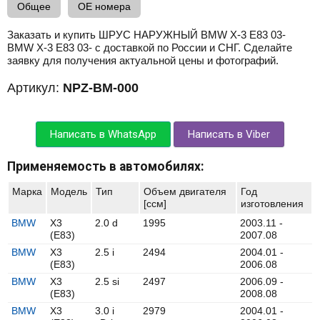
Общее
OE номера
Заказать и купить ШРУС НАРУЖНЫЙ BMW X-3 E83 03-
BMW X-3 E83 03- с доставкой по России и СНГ. Сделайте
заявку для получения актуальной цены и фотографий.
Артикул:
NPZ-BM-000
Написать в WhatsApp
Написать в Viber
Применяемость в автомобилях:
Марка
Модель
Тип
Объем двигателя
Год
[ccм]
изготовления
BMW
X3
2.0 d
1995
2003.11 -
(E83)
2007.08
BMW
X3
2.5 i
2494
2004.01 -
(E83)
2006.08
BMW
X3
2.5 si
2497
2006.09 -
(E83)
2008.08
BMW
X3
3.0 i
2979
2004.01 -