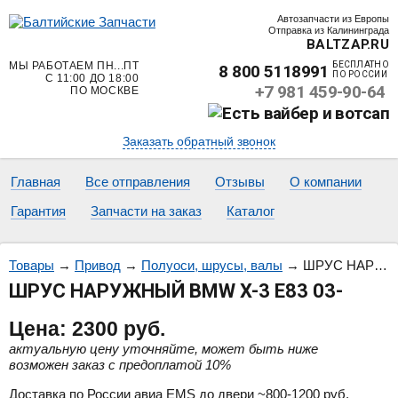
Автозапчасти из Европы
Отправка из Калининграда
BALTZAP.RU
МЫ РАБОТАЕМ ПН...ПТ
БЕСПЛАТНО
8 800 5118991
ПО РОССИИ
С 11:00 ДО 18:00
+7 981 459-90-64
ПО МОСКВЕ
Заказать обратный звонок
Главная
Все отправления
Отзывы
О компании
Гарантия
Запчасти на заказ
Каталог
Товары
→
Привод
→
Полуоси, шрусы, валы
→
ШРУС НАРУЖНЫЙ BMW X-3 E83 03-
ШРУС НАРУЖНЫЙ BMW X-3 E83 03-
Цена:
2300
руб.
актуальную цену уточняйте, может быть ниже
возможен заказ с предоплатой 10%
Доставка по России авиа EMS до двери ~800-1200 руб.