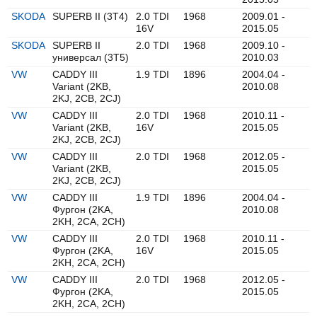
SKODA
SUPERB II (3T4)
2.0 TDI
1968
2009.01 -
16V
2015.05
SKODA
SUPERB II
2.0 TDI
1968
2009.10 -
универсал (3T5)
2010.03
VW
CADDY III
1.9 TDI
1896
2004.04 -
Variant (2KB,
2010.08
2KJ, 2CB, 2CJ)
VW
CADDY III
2.0 TDI
1968
2010.11 -
Variant (2KB,
16V
2015.05
2KJ, 2CB, 2CJ)
VW
CADDY III
2.0 TDI
1968
2012.05 -
Variant (2KB,
2015.05
2KJ, 2CB, 2CJ)
VW
CADDY III
1.9 TDI
1896
2004.04 -
Фургон (2KA,
2010.08
2KH, 2CA, 2CH)
VW
CADDY III
2.0 TDI
1968
2010.11 -
Фургон (2KA,
16V
2015.05
2KH, 2CA, 2CH)
VW
CADDY III
2.0 TDI
1968
2012.05 -
Фургон (2KA,
2015.05
2KH, 2CA, 2CH)