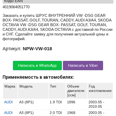
Коды EAN
4019064051770
Заказать и купить ШРУС ВНУТРЕННИЙ VW -DSG GEAR
BOX- PASSAT, GOLF, TOURAN, CADDY, AUDI A3/A4, SKODA
OCTAVIA VW -DSG GEAR BOX- PASSAT, GOLF, TOURAN,
CADDY, AUDI A3/A4, SKODA OCTAVIA с доставкой по России
и СНГ. Сделайте заявку для получения актуальной цены и
фотографий.
Артикул:
NPW-VW-018
Написать в WhatsApp
Написать в Viber
Применяемость в автомобилях:
Марка
Модель
Тип
Объем
Год
двигателя
изготовления
[ccм]
AUDI
A3 (8P1)
1.9 TDI
1896
2003.05 -
2010.05
AUDI
A3 (8P1)
2.0 TDI
1968
2003.05 -