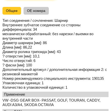
Общее
OE номера
Тип соединения / сочленения:
Шарнир
Внутреннее зубчатое соединение со стороны
дифференциала:
34
механически обработанный:
без нарезки / выемки во
внутренней части
Диаметр шарнира [мм]:
86
Длина [мм]:
86,22
Диаметр ролика трипоида [мм]:
43
? отверстия [мм]:
10,1
Число отверстий:
6
? фаски [мм]:
100
Дополнительный артикул / дополнительная информация 2:
с
резиновой манжетой
Номер рекомендуемого специального инструмента:
190135
Упаковочная единица:
1
Количество в упаковочной единице:
1
применение
VW -DSG GEAR BOX- PASSAT, GOLF, TOURAN, CADDY,
AUDI A3/A4, SKODA OCTAVIA