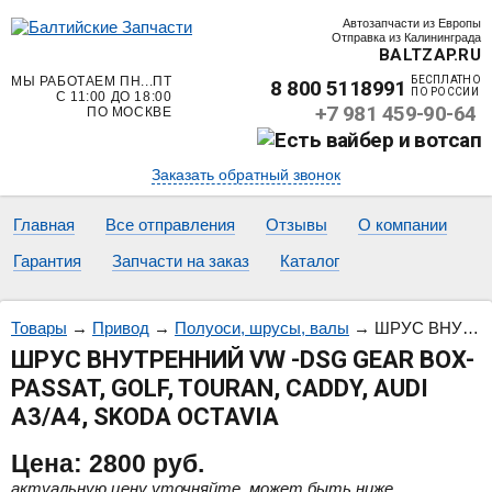
Автозапчасти из Европы
Отправка из Калининграда
BALTZAP.RU
МЫ РАБОТАЕМ ПН...ПТ
БЕСПЛАТНО
8 800 5118991
ПО РОССИИ
С 11:00 ДО 18:00
+7 981 459-90-64
ПО МОСКВЕ
Заказать обратный звонок
Главная
Все отправления
Отзывы
О компании
Гарантия
Запчасти на заказ
Каталог
Товары
→
Привод
→
Полуоси, шрусы, валы
→
ШРУС ВНУТРЕННИЙ VW -DSG GEAR BOX- PASSAT, GOLF, TOURAN, CADDY, AUDI A3/A4, SKODA OCTAVIA
ШРУС ВНУТРЕННИЙ VW -DSG GEAR BOX-
PASSAT, GOLF, TOURAN, CADDY, AUDI
A3/A4, SKODA OCTAVIA
Цена:
2800
руб.
актуальную цену уточняйте, может быть ниже