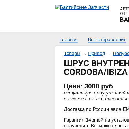
АВТ
ОТП
BA
Главная
Все отправления
Товары
→
Привод
→
Полуос
ШРУС ВНУТРЕНН
CORDOBA/IBIZA 
Цена:
3000
руб.
актуальную цену уточняй
возможен заказ с предопла
Доставка по России авиа EM
Гарантия 14 дней на установ
получения. Возможна достав