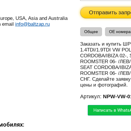
Отправить запр
urope, USA, Asia and Australia
n email
info@baltzap.ru
Общее
OE номера
Заказать и купить 
1.4TDI/1.9TDI VW POL
CORDOBA/IBIZA 02-, 
ROOMSTER 06- /ЛЕВ/ 
SEAT CORDOBA/IBIZA 
ROOMSTER 06- /ЛЕВ/ 
СНГ. Сделайте заявку
цены и фотографий.
Артикул:
NPW-VW-0
Написать в Whats
мобилях: