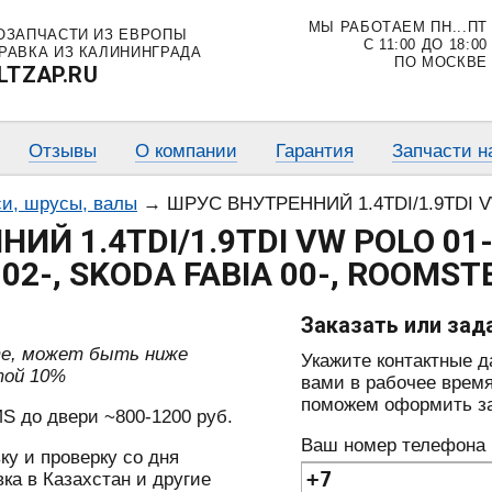
МЫ РАБОТАЕМ ПН...ПТ
ОЗАПЧАСТИ ИЗ ЕВРОПЫ
С 11:00 ДО 18:00
РАВКА ИЗ КАЛИНИНГРАДА
ПО МОСКВЕ
LTZAP.RU
Отзывы
О компании
Гарантия
Запчасти н
и, шрусы, валы
→
ШРУС ВНУТРЕННИЙ 1.4TDI/1.9TDI VW POLO 01-, SEAT CORDOBA/IBIZ
ИЙ 1.4TDI/1.9TDI VW POLO 01-
02-, SKODA FABIA 00-, ROOMSTE
Заказать или зад
те, может быть ниже
Укажите контактные 
той 10%
вами в рабочее время
поможем оформить зак
S до двери ~800-1200 руб.
Ваш номер телефона
ку и проверку со дня
ка в Казахстан и другие