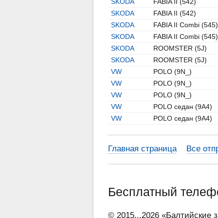
SKODA
FABIA II (542)
SKODA
FABIA II (542)
SKODA
FABIA II Combi (545)
SKODA
FABIA II Combi (545)
SKODA
ROOMSTER (5J)
SKODA
ROOMSTER (5J)
VW
POLO (9N_)
VW
POLO (9N_)
VW
POLO (9N_)
VW
POLO седан (9A4)
VW
POLO седан (9A4)
Главная страница
Все отп
Бесплатный теле
© 2015...2026 «Балтийские 