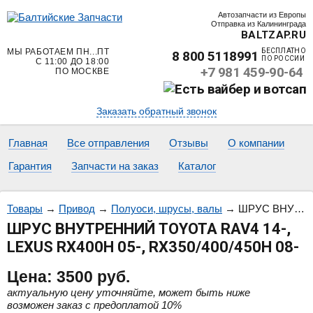
Автозапчасти из Европы
Отправка из Калининграда
BALTZAP.RU
МЫ РАБОТАЕМ ПН...ПТ
БЕСПЛАТНО
8 800 5118991
ПО РОССИИ
С 11:00 ДО 18:00
+7 981 459-90-64
ПО МОСКВЕ
Заказать обратный звонок
Главная
Все отправления
Отзывы
О компании
Гарантия
Запчасти на заказ
Каталог
Товары
→
Привод
→
Полуоси, шрусы, валы
→
ШРУС ВНУТРЕННИЙ TOYOTA RAV4 14-, LEXUS RX400H 05-, RX350/400/450H 08-
ШРУС ВНУТРЕННИЙ TOYOTA RAV4 14-,
LEXUS RX400H 05-, RX350/400/450H 08-
Цена:
3500
руб.
актуальную цену уточняйте, может быть ниже
возможен заказ с предоплатой 10%