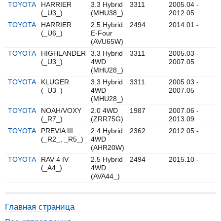
TOYOTA
HARRIER
3.3 Hybrid
3311
2005.04 -
(_U3_)
(MHU38_)
2012.05
TOYOTA
HARRIER
2.5 Hybrid
2494
2014.01 -
(_U6_)
E-Four
(AVU65W)
TOYOTA
HIGHLANDER
3.3 Hybrid
3311
2005.03 -
(_U3_)
4WD
2007.05
(MHU28_)
TOYOTA
KLUGER
3.3 Hybrid
3311
2005.03 -
(_U3_)
4WD
2007.05
(MHU28_)
TOYOTA
NOAH/VOXY
2.0 4WD
1987
2007.06 -
(_R7_)
(ZRR75G)
2013.09
TOYOTA
PREVIA III
2.4 Hybrid
2362
2012.05 -
(_R2_, _R5_)
4WD
(AHR20W)
TOYOTA
RAV 4 IV
2.5 Hybrid
2494
2015.10 -
(_A4_)
4WD
(AVA44_)
Главная страница