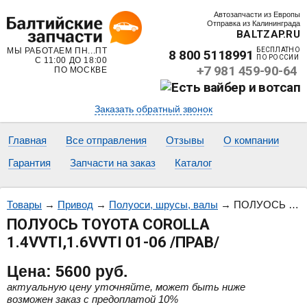
Автозапчасти из Европы
Отправка из Калининграда
BALTZAP.RU
МЫ РАБОТАЕМ ПН...ПТ
БЕСПЛАТНО
8 800 5118991
ПО РОССИИ
С 11:00 ДО 18:00
+7 981 459-90-64
ПО МОСКВЕ
Заказать обратный звонок
Главная
Все отправления
Отзывы
О компании
Гарантия
Запчасти на заказ
Каталог
Товары
→
Привод
→
Полуоси, шрусы, валы
→
ПОЛУОСЬ TOYOTA COROLLA 1.4VVTI,1.6VVTI 01-06 /ПРАВ/
ПОЛУОСЬ TOYOTA COROLLA
1.4VVTI,1.6VVTI 01-06 /ПРАВ/
Цена:
5600
руб.
актуальную цену уточняйте, может быть ниже
возможен заказ с предоплатой 10%