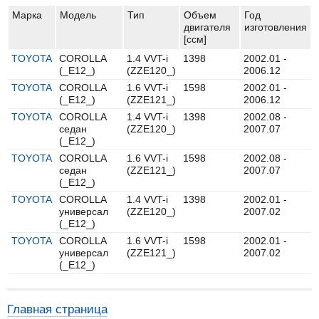
Марка
Модель
Тип
Объем
Год
двигателя
изготовления
[ccм]
TOYOTA
COROLLA
1.4 VVT-i
1398
2002.01 -
(_E12_)
(ZZE120_)
2006.12
TOYOTA
COROLLA
1.6 VVT-i
1598
2002.01 -
(_E12_)
(ZZE121_)
2006.12
TOYOTA
COROLLA
1.4 VVT-i
1398
2002.08 -
седан
(ZZE120_)
2007.07
(_E12_)
TOYOTA
COROLLA
1.6 VVT-i
1598
2002.08 -
седан
(ZZE121_)
2007.07
(_E12_)
TOYOTA
COROLLA
1.4 VVT-i
1398
2002.01 -
универсал
(ZZE120_)
2007.02
(_E12_)
TOYOTA
COROLLA
1.6 VVT-i
1598
2002.01 -
универсал
(ZZE121_)
2007.02
(_E12_)
Главная страница