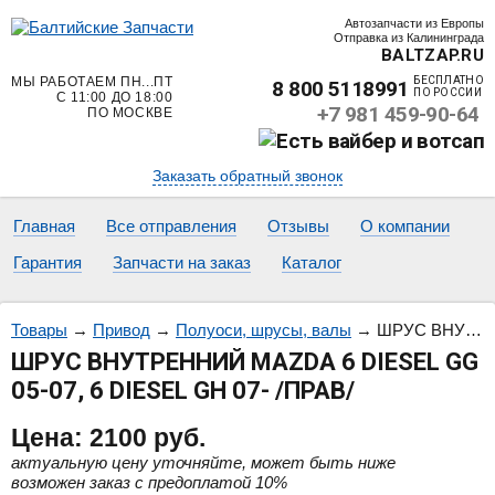
Автозапчасти из Европы
Отправка из Калининграда
BALTZAP.RU
МЫ РАБОТАЕМ ПН...ПТ
БЕСПЛАТНО
8 800 5118991
ПО РОССИИ
С 11:00 ДО 18:00
+7 981 459-90-64
ПО МОСКВЕ
Заказать обратный звонок
Главная
Все отправления
Отзывы
О компании
Гарантия
Запчасти на заказ
Каталог
Товары
→
Привод
→
Полуоси, шрусы, валы
→
ШРУС ВНУТРЕННИЙ MAZDA 6 DIESEL GG 05-07, 6 DIESEL GH 07- /ПРАВ/
ШРУС ВНУТРЕННИЙ MAZDA 6 DIESEL GG
05-07, 6 DIESEL GH 07- /ПРАВ/
Цена:
2100
руб.
актуальную цену уточняйте, может быть ниже
возможен заказ с предоплатой 10%