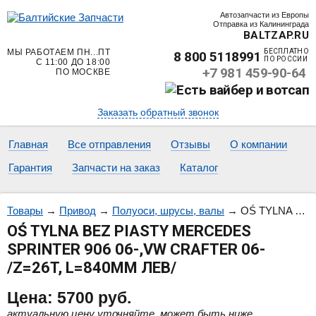
Автозапчасти из Европы
Отправка из Калининграда
BALTZAP.RU
МЫ РАБОТАЕМ ПН...ПТ
БЕСПЛАТНО
8 800 5118991
ПО РОССИИ
С 11:00 ДО 18:00
+7 981 459-90-64
ПО МОСКВЕ
Заказать обратный звонок
Главная
Все отправления
Отзывы
О компании
Гарантия
Запчасти на заказ
Каталог
Товары
→
Привод
→
Полуоси, шрусы, валы
→
OŚ TYLNA BEZ PIASTY MERCEDES SPRINTER 906 06-,VW CRAFTER 06- /Z=26T, L=840MM ЛЕВ/
OŚ TYLNA BEZ PIASTY MERCEDES
SPRINTER 906 06-,VW CRAFTER 06-
/Z=26T, L=840MM ЛЕВ/
Цена:
5700
руб.
актуальную цену уточняйте, может быть ниже