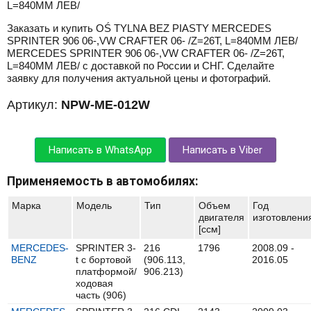
L=840MM ЛЕВ/
Заказать и купить OŚ TYLNA BEZ PIASTY MERCEDES
SPRINTER 906 06-,VW CRAFTER 06- /Z=26T, L=840MM ЛЕВ/
MERCEDES SPRINTER 906 06-,VW CRAFTER 06- /Z=26T,
L=840MM ЛЕВ/ с доставкой по России и СНГ. Сделайте
заявку для получения актуальной цены и фотографий.
Артикул:
NPW-ME-012W
Написать в WhatsApp
Написать в Viber
Применяемость в автомобилях:
Марка
Модель
Тип
Объем
Год
двигателя
изготовлени
[ccм]
MERCEDES-
SPRINTER 3-
216
1796
2008.09 -
BENZ
t c бортовой
(906.113,
2016.05
платформой/
906.213)
ходовая
часть (906)