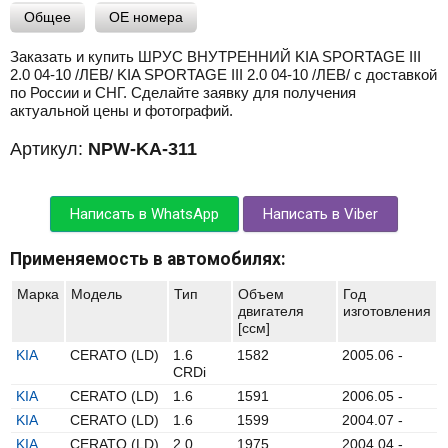
Общее
OE номера
Заказать и купить ШРУС ВНУТРЕННИЙ KIA SPORTAGE III
2.0 04-10 /ЛЕВ/ KIA SPORTAGE III 2.0 04-10 /ЛЕВ/ с доставкой
по России и СНГ. Сделайте заявку для получения
актуальной цены и фотографий.
Артикул:
NPW-KA-311
Написать в WhatsApp
Написать в Viber
Применяемость в автомобилях:
Марка
Модель
Тип
Объем
Год
двигателя
изготовления
[ccм]
KIA
CERATO (LD)
1.6
1582
2005.06 -
CRDi
KIA
CERATO (LD)
1.6
1591
2006.05 -
KIA
CERATO (LD)
1.6
1599
2004.07 -
KIA
CERATO (LD)
2.0
1975
2004.04 -