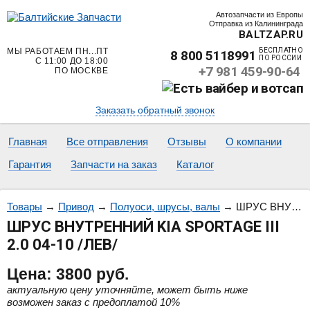
Автозапчасти из Европы
Отправка из Калининграда
BALTZAP.RU
МЫ РАБОТАЕМ ПН...ПТ
БЕСПЛАТНО
8 800 5118991
ПО РОССИИ
С 11:00 ДО 18:00
+7 981 459-90-64
ПО МОСКВЕ
Заказать обратный звонок
Главная
Все отправления
Отзывы
О компании
Гарантия
Запчасти на заказ
Каталог
Товары
→
Привод
→
Полуоси, шрусы, валы
→
ШРУС ВНУТРЕННИЙ KIA SPORTAGE III 2.0 04-10 /ЛЕВ/
ШРУС ВНУТРЕННИЙ KIA SPORTAGE III
2.0 04-10 /ЛЕВ/
Цена:
3800
руб.
актуальную цену уточняйте, может быть ниже
возможен заказ с предоплатой 10%