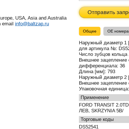
Отправить запр
urope, USA, Asia and Australia
n email
info@baltzap.ru
Общее
OE номера
Наружный диаметр 1 
для артикула №:
DS5
Число зубцов кольца
Внешнее зацепление 
дифференциала:
36
Длина [мм]:
793
Наружный диаметр 2 
Внешнее зацепление 
Упаковочная единица
применение
FORD TRANSIT 2.0TDC
ЛЕВ, SKRZYNIA 5B/
Торговые коды
DS52541