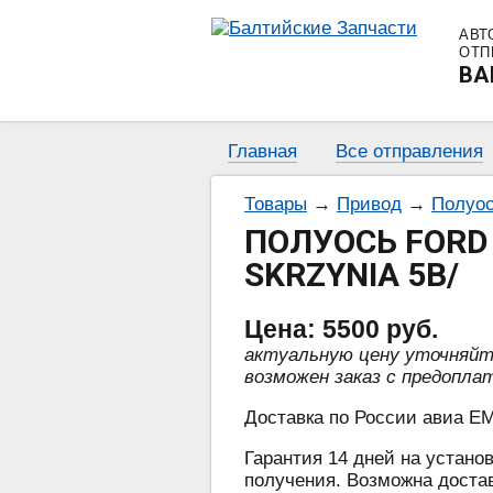
АВТ
ОТП
BA
Главная
Все отправления
Товары
→
Привод
→
Полуос
ПОЛУОСЬ FORD T
SKRZYNIA 5B/
Цена:
5500
руб.
актуальную цену уточняй
возможен заказ с предопла
Доставка по России авиа EM
Гарантия 14 дней на установ
получения. Возможна достав