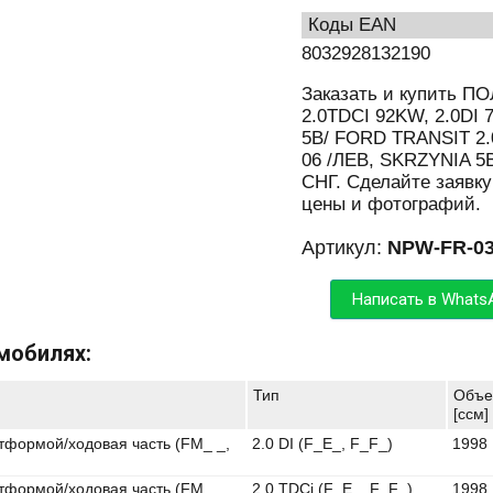
Коды EAN
8032928132190
Заказать и купить 
2.0TDCI 92KW, 2.0DI
5B/ FORD TRANSIT 2.
06 /ЛЕВ, SKRZYNIA 5B
СНГ. Сделайте заявку
цены и фотографий.
Артикул:
NPW-FR-0
Написать в Whats
мобилях:
Тип
Объе
[ccм]
тформой/ходовая часть (FM_ _,
2.0 DI (F_E_, F_F_)
1998
тформой/ходовая часть (FM_ _,
2.0 TDCi (F_E_, F_F_)
1998