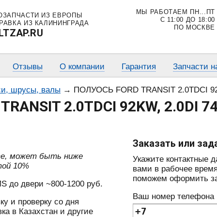
МЫ РАБОТАЕМ ПН...ПТ
ОЗАПЧАСТИ ИЗ ЕВРОПЫ
С 11:00 ДО 18:00
РАВКА ИЗ КАЛИНИНГРАДА
ПО МОСКВЕ
LTZAP.RU
Отзывы
О компании
Гарантия
Запчасти н
и, шрусы, валы
→
ПОЛУОСЬ FORD TRANSIT 2.0TDCI 92KW, 2.0DI 
RANSIT 2.0TDCI 92KW, 2.0DI 74
Заказать или зад
те, может быть ниже
Укажите контактные 
той 10%
вами в рабочее время
поможем оформить зак
S до двери ~800-1200 руб.
Ваш номер телефона
ку и проверку со дня
ка в Казахстан и другие