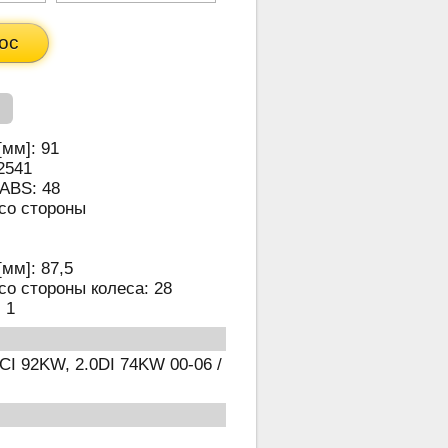
ос
[мм]:
91
2541
 ABS:
48
со стороны
[мм]:
87,5
со стороны колеса:
28
:
1
I 92KW, 2.0DI 74KW 00-06 /