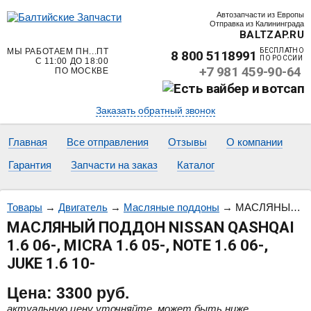
Автозапчасти из Европы
Отправка из Калининграда
BALTZAP.RU
МЫ РАБОТАЕМ ПН...ПТ
БЕСПЛАТНО
8 800 5118991
ПО РОССИИ
С 11:00 ДО 18:00
+7 981 459-90-64
ПО МОСКВЕ
Заказать обратный звонок
Главная
Все отправления
Отзывы
О компании
Гарантия
Запчасти на заказ
Каталог
Товары
→
Двигатель
→
Масляные поддоны
→
МАСЛЯНЫЙ ПОДДОН NISSAN QASHQAI 1.6 06-, MICRA 1.6 05-, NOTE 1.6 06-, JUKE 1.6 10-
МАСЛЯНЫЙ ПОДДОН NISSAN QASHQAI
1.6 06-, MICRA 1.6 05-, NOTE 1.6 06-,
JUKE 1.6 10-
Цена:
3300
руб.
актуальную цену уточняйте, может быть ниже