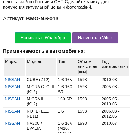
с доставкой по России и СНГ. Сделайте заявку для
получения актуальной цены и фотографий.
Артикул:
BMO-NS-013
Написать в WhatsApp
Написать в Viber
Применяемость в автомобилях:
Марка
Модель
Тип
Объем
Год
двигателя
изготовления
[ccм]
NISSAN
CUBE (Z12)
1.6 16V
1598
2010.03 -
NISSAN
MICRA C+C III
1.6 160
1598
2005.08 -
(K12)
SR
NISSAN
MICRA III
160 SR
1598
2005.05 -
(K12)
2010.06
NISSAN
NOTE (E11,
1.6
1598
2006.03 -
NE11)
2012.06
NISSAN
NV200 /
1.6 16V
1598
2010.07 -
EVALIA
(M20,