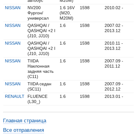
автобус
M20M)
NISSAN
NV200
1.6 16V
1598
2010.02 -
Фургон/
(M20,
универсал
M20M)
NISSAN
QASHQAI /
1.6
1598
2007.02 -
QASHQAI +2 I
2013.12
(J10, JJ10)
NISSAN
QASHQAI /
1.6
1598
2010.11 -
QASHQAI +2 I
2013.12
(J10, JJ10)
NISSAN
TIIDA
1.6
1598
2007.09 -
Наклонная
2011.12
задняя часть
(C11)
NISSAN
TIIDA седан
1.6
1598
2007.09 -
(SC11)
2012.12
RENAULT
FLUENCE
1.6
1598
2013.01 -
(L30_)
Главная страница
Все отправления