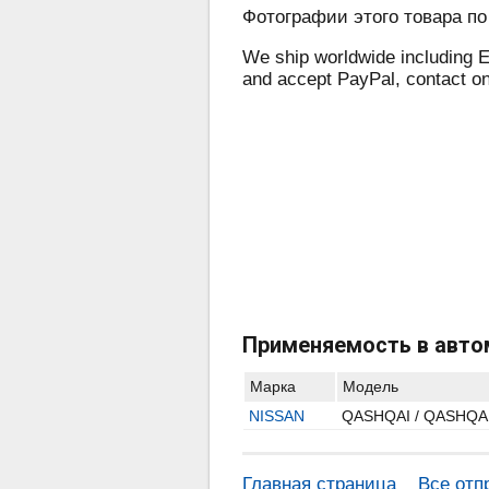
Фотографии этого товара по
We ship worldwide including E
and accept PayPal, contact o
Применяемость в авто
Марка
Модель
NISSAN
QASHQAI / QASHQAI +
Главная страница
Все отп