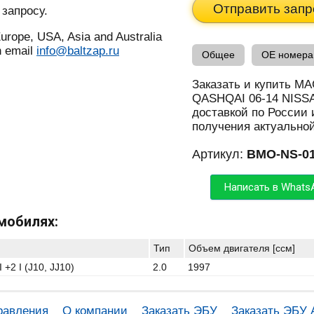
Отправить запр
 запросу.
urope, USA, Asia and Australia
n email
info@baltzap.ru
Общее
OE номера
Заказать и купить
QASHQAI 06-14 NISS
доставкой по России 
получения актуально
Артикул:
BMO-NS-0
Написать в Whats
мобилях:
Тип
Объем двигателя [ccм]
2 I (J10, JJ10)
2.0
1997
равления
О компании
Заказать ЭБУ
Заказать ЭБУ