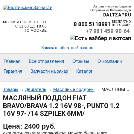
Автозапчасти из Европы
Отправка из Калининграда
BALTZAP.RU
МЫ РАБОТАЕМ ПН...ПТ
БЕСПЛАТНО
8 800 5118991
ПО РОССИИ
С 11:00 ДО 18:00
+7 981 459-90-64
ПО МОСКВЕ
Заказать обратный звонок
Главная
Все отправления
Отзывы
О компании
Гарантия
Запчасти на заказ
Каталог
Товары
→
Двигатель
→
Масляные поддоны
→
МАСЛЯНЫЙ ПОДДОН FIAT BRAVO/BRAVA 1.2 16V 98-, PUNTO 1.2 16V 97- /14 SZPILEK 6MM/
МАСЛЯНЫЙ ПОДДОН FIAT
BRAVO/BRAVA 1.2 16V 98-, PUNTO 1.2
16V 97- /14 SZPILEK 6MM/
Цена:
2400
руб.
актуальную цену уточняйте, может быть ниже