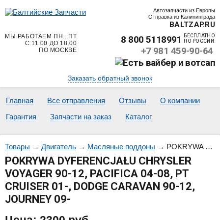
Автозапчасти из Европы
Отправка из Калининграда
BALTZAP.RU
МЫ РАБОТАЕМ ПН...ПТ
БЕСПЛАТНО
8 800 5118991
ПО РОССИИ
С 11:00 ДО 18:00
+7 981 459-90-64
ПО МОСКВЕ
Заказать обратный звонок
Главная
Все отправления
Отзывы
О компании
Гарантия
Запчасти на заказ
Каталог
Товары
→
Двигатель
→
Масляные поддоны
→
POKRYWA DYFERENCJAŁU CHRYSLER VOYAGER 90-12, PACIFICA 04-08, PT CRUISER 01-, DODGE CARAVAN 90-12, JOURNEY 09-
POKRYWA DYFERENCJAŁU CHRYSLER
VOYAGER 90-12, PACIFICA 04-08, PT
CRUISER 01-, DODGE CARAVAN 90-12,
JOURNEY 09-
Цена:
2300
руб.