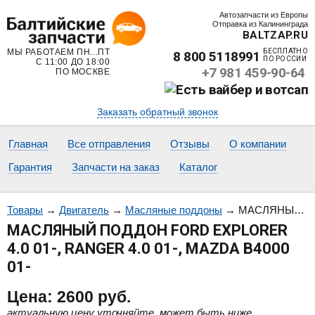
Автозапчасти из Европы
Отправка из Калининграда
BALTZAP.RU
МЫ РАБОТАЕМ ПН...ПТ
БЕСПЛАТНО
8 800 5118991
ПО РОССИИ
С 11:00 ДО 18:00
+7 981 459-90-64
ПО МОСКВЕ
Заказать обратный звонок
Главная
Все отправления
Отзывы
О компании
Гарантия
Запчасти на заказ
Каталог
Товары
→
Двигатель
→
Масляные поддоны
→
МАСЛЯНЫЙ ПОДДОН FORD EXPLORER 4.0 01-, RANGER 4.0 01-, MAZDA B4000 01-
МАСЛЯНЫЙ ПОДДОН FORD EXPLORER
4.0 01-, RANGER 4.0 01-, MAZDA B4000
01-
Цена:
2600
руб.
актуальную цену уточняйте, может быть ниже