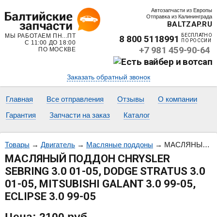
Автозапчасти из Европы
Отправка из Калининграда
BALTZAP.RU
МЫ РАБОТАЕМ ПН...ПТ
БЕСПЛАТНО
8 800 5118991
ПО РОССИИ
С 11:00 ДО 18:00
+7 981 459-90-64
ПО МОСКВЕ
Заказать обратный звонок
Главная
Все отправления
Отзывы
О компании
Гарантия
Запчасти на заказ
Каталог
Товары
→
Двигатель
→
Масляные поддоны
→
МАСЛЯНЫЙ ПОДДОН CHRYSLER SEBRING 3.0 01-05, DODGE STRATUS 3.0 01-05, MITSUBISHI GALANT 3.0 99-05, ECLIPSE 3.0 99-05
МАСЛЯНЫЙ ПОДДОН CHRYSLER
SEBRING 3.0 01-05, DODGE STRATUS 3.0
01-05, MITSUBISHI GALANT 3.0 99-05,
ECLIPSE 3.0 99-05
Цена:
2100
руб.