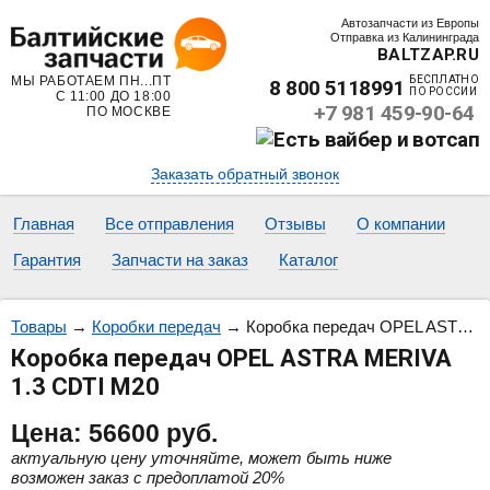
Автозапчасти из Европы
Отправка из Калининграда
BALTZAP.RU
МЫ РАБОТАЕМ ПН...ПТ
БЕСПЛАТНО
8 800 5118991
ПО РОССИИ
С 11:00 ДО 18:00
+7 981 459-90-64
ПО МОСКВЕ
Заказать обратный звонок
Главная
Все отправления
Отзывы
О компании
Гарантия
Запчасти на заказ
Каталог
Товары
→
Коробки передач
→
Коробка передач OPEL ASTRA MERIVA 1.3 CDTI M20
Коробка передач OPEL ASTRA MERIVA
1.3 CDTI M20
Цена:
56600
руб.
актуальную цену уточняйте, может быть ниже
возможен заказ с предоплатой 20%