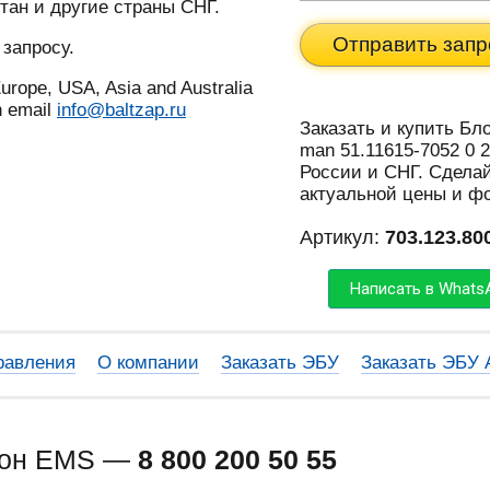
тан и другие страны СНГ.
Отправить запр
 запросу.
urope, USA, Asia and Australia
n email
info@baltzap.ru
Заказать и купить Бл
man 51.11615-7052 0 2
России и СНГ. Сделай
актуальной цены и ф
Артикул:
703.123.80
Написать в Whats
равления
О компании
Заказать ЭБУ
Заказать ЭБУ
фон EMS —
8 800 200 50 55