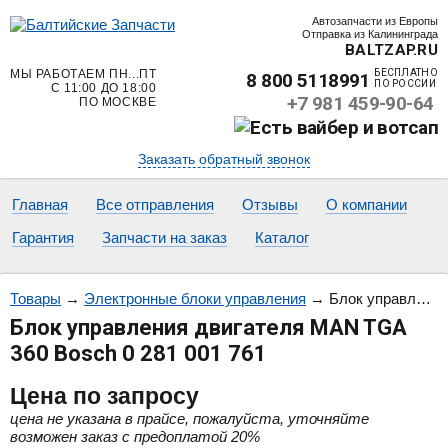
Автозапчасти из Европы
Отправка из Калининграда
BALTZAP.RU
МЫ РАБОТАЕМ ПН...ПТ
БЕСПЛАТНО
8 800 5118991
ПО РОССИИ
С 11:00 ДО 18:00
+7 981 459-90-64
ПО МОСКВЕ
Заказать обратный звонок
Главная
Все отправления
Отзывы
О компании
Гарантия
Запчасти на заказ
Каталог
Товары
→
Электронные блоки управления
→
Блок управления двигателя MAN TGA 360 Bosch 0 281 001 761
Блок управления двигателя MAN TGA
360 Bosch 0 281 001 761
Цена
по запросу
цена не указана в прайсе, пожалуйста, уточняйте
возможен заказ с предоплатой 20%