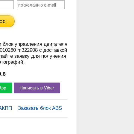
ос
n блок управления двигателя
010260 m322908 с доставкой
лайте заявку для получения
отографий.
0.8
App
Написать в Viber
 АКПП
Заказать блок ABS