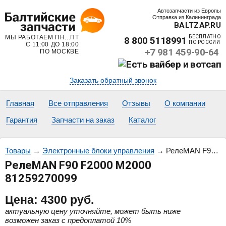
Автозапчасти из Европы
Отправка из Калининграда
BALTZAP.RU
МЫ РАБОТАЕМ ПН...ПТ
БЕСПЛАТНО
8 800 5118991
ПО РОССИИ
С 11:00 ДО 18:00
+7 981 459-90-64
ПО МОСКВЕ
Заказать обратный звонок
Главная
Все отправления
Отзывы
О компании
Гарантия
Запчасти на заказ
Каталог
Товары
→
Электронные блоки управления
→
РелеMAN F90 F2000 M2000 81259270099
РелеMAN F90 F2000 M2000
81259270099
Цена:
4300
руб.
актуальную цену уточняйте, может быть ниже
возможен заказ с предоплатой 10%