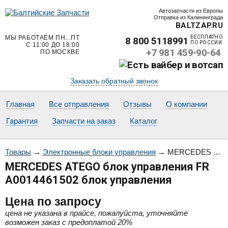
Автозапчасти из Европы
Отправка из Калининграда
BALTZAP.RU
МЫ РАБОТАЕМ ПН...ПТ
БЕСПЛАТНО
8 800 5118991
ПО РОССИИ
С 11:00 ДО 18:00
+7 981 459-90-64
ПО МОСКВЕ
Заказать обратный звонок
Главная
Все отправления
Отзывы
О компании
Гарантия
Запчасти на заказ
Каталог
Товары
→
Электронные блоки управления
→
MERCEDES ATEGO блок управления FR A0014461502 блок управления
MERCEDES ATEGO блок управления FR
A0014461502 блок управления
Цена
по запросу
цена не указана в прайсе, пожалуйста, уточняйте
возможен заказ с предоплатой 20%