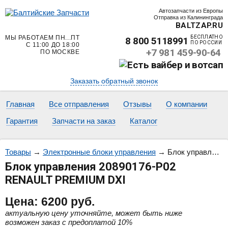
Автозапчасти из Европы
Отправка из Калининграда
BALTZAP.RU
МЫ РАБОТАЕМ ПН...ПТ
БЕСПЛАТНО
8 800 5118991
ПО РОССИИ
С 11:00 ДО 18:00
+7 981 459-90-64
ПО МОСКВЕ
Заказать обратный звонок
Главная
Все отправления
Отзывы
О компании
Гарантия
Запчасти на заказ
Каталог
Товары
→
Электронные блоки управления
→
Блок управления 20890176-P02 RENAULT PREMIUM DXI
Блок управления 20890176-P02
RENAULT PREMIUM DXI
Цена:
6200
руб.
актуальную цену уточняйте, может быть ниже
возможен заказ с предоплатой 10%