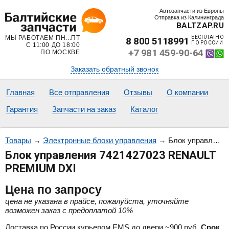
Автозапчасти из Европы
Отправка из Калининграда
BALTZAP.RU
МЫ РАБОТАЕМ ПН...ПТ
БЕСПЛАТНО
8 800 5118991
ПО РОССИИ
С 11:00 ДО 18:00
+7 981 459-90-64
ПО МОСКВЕ
Заказать обратный звонок
Главная
Все отправления
Отзывы
О компании
Гарантия
Запчасти на заказ
Каталог
Товары
→
Электронные блоки управления
→
Блок управления 7421427023 RENAULT PREMIUM DXI
Блок управления 7421427023 RENAULT
PREMIUM DXI
Цена
по запросу
цена не указана в прайсе, пожалуйста, уточняйте
возможен заказ с предоплатой 10%
Доставка по России курьером EMS до двери ~900 руб.
Срок