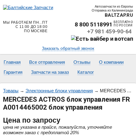
Автозапчасти из Европы
Отправка из Калининграда
BALTZAP.RU
МЫ РАБОТАЕМ ПН...ПТ
БЕСПЛАТНО
8 800 5118991
ПО РОССИИ
С 11:00 ДО 18:00
+7 981 459-90-64
ПО МОСКВЕ
Заказать обратный звонок
Главная
Все отправления
Отзывы
О компании
Гарантия
Запчасти на заказ
Каталог
Товары
→
Электронные блоки управления
→
MERCEDES ACTROS блок управления FR A0014465002 блок управления
MERCEDES ACTROS блок управления FR
A0014465002 блок управления
Цена
по запросу
цена не указана в прайсе, пожалуйста, уточняйте
возможен заказ с предоплатой 20%