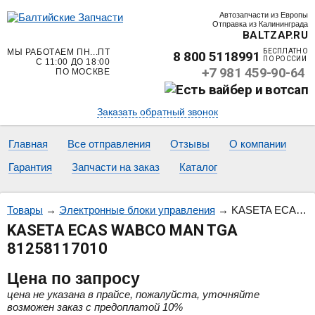
Автозапчасти из Европы
Отправка из Калининграда
BALTZAP.RU
МЫ РАБОТАЕМ ПН...ПТ
БЕСПЛАТНО
8 800 5118991
ПО РОССИИ
С 11:00 ДО 18:00
+7 981 459-90-64
ПО МОСКВЕ
Заказать обратный звонок
Главная
Все отправления
Отзывы
О компании
Гарантия
Запчасти на заказ
Каталог
Товары
→
Электронные блоки управления
→
KASETA ECAS WABCO MAN TGA 81258117010
KASETA ECAS WABCO MAN TGA
81258117010
Цена
по запросу
цена не указана в прайсе, пожалуйста, уточняйте
возможен заказ с предоплатой 10%