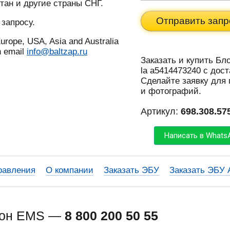
тан и другие страны СНГ.
Отправить запр
 запросу.
urope, USA, Asia and Australia
n email
info@baltzap.ru
Заказать и купить Бл
la a5414473240 с дос
Сделайте заявку для
и фотографий.
Артикул:
698.308.57
Написать в Whats
равления
О компании
Заказать ЭБУ
Заказать ЭБУ
фон EMS —
8 800 200 50 55