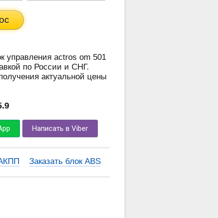
ос
ок управления actros om 501
тавкой по России и СНГ.
 получения актуальной цены
5.9
App
Написать в Viber
 АКПП
Заказать блок ABS