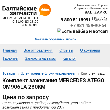
Автозапчасти из Европы
Отправка из Калининграда
BALTZAP.RU
МЫ РАБОТАЕМ ПН...ПТ
БЕСПЛАТНО
8 800 5118991
ПО РОССИИ
С 11:00 ДО 18:00
+7 981 459-90-64
ПО МОСКВЕ
Заказать обратный звонок
Главная
Все отправления
Отзывы
О компании
Гарантия
Запчасти на заказ
Каталог
Товары
→
Электронные блоки управления
→
Комплект зажигания MERCEDES ATEGO OM906LA 280KM
Комплект зажигания MERCEDES ATEGO
OM906LA 280KM
Цена
по запросу
цена не указана в прайсе, пожалуйста, уточняйте
возможен заказ с предоплатой 20%