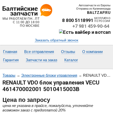
Автозапчасти из Европы
Отправка из Калининграда
BALTZAP.RU
МЫ РАБОТАЕМ ПН...ПТ
БЕСПЛАТНО
8 800 5118991
ПО РОССИИ
С 11:00 ДО 18:00
+7 981 459-90-64
ПО МОСКВЕ
Заказать обратный звонок
Главная
Все отправления
Отзывы
О компании
Гарантия
Запчасти на заказ
Каталог
Товары
→
Электронные блоки управления
→
RENAULT VDO блок управления VECU 461470002001 5010415003B
RENAULT VDO блок управления VECU
461470002001 5010415003B
Цена
по запросу
цена не указана в прайсе, пожалуйста, уточняйте
возможен заказ с предоплатой 20%