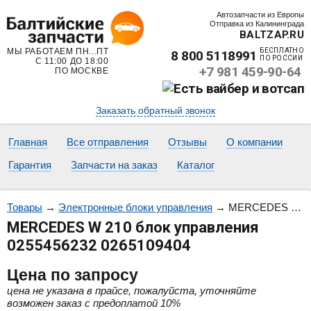
Автозапчасти из Европы
Отправка из Калининграда
BALTZAP.RU
МЫ РАБОТАЕМ ПН...ПТ
БЕСПЛАТНО
8 800 5118991
ПО РОССИИ
С 11:00 ДО 18:00
+7 981 459-90-64
ПО МОСКВЕ
Заказать обратный звонок
Главная
Все отправления
Отзывы
О компании
Гарантия
Запчасти на заказ
Каталог
Товары
→
Электронные блоки управления
→
MERCEDES W 210 блок управления 0255456232 0265109404
MERCEDES W 210 блок управления
0255456232 0265109404
Цена
по запросу
цена не указана в прайсе, пожалуйста, уточняйте
возможен заказ с предоплатой 10%