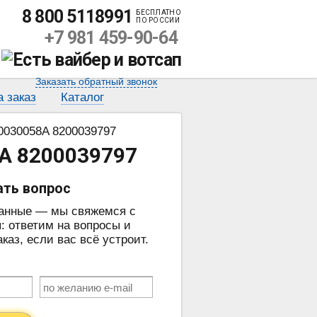
8 800 5118991
БЕСПЛАТНО
ПО РОССИИ
+7 981 459-90-64
Заказать обратный звонок
а заказ
Каталог
0030058A 8200039797
8A 8200039797
ать вопрос
данные — мы свяжемся с
: ответим на вопросы и
аз, если вас всё устроит.