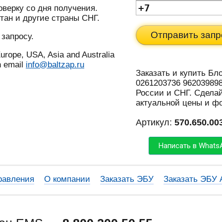
оверку со дня получения.
тан и другие страны СНГ.
Отправить запр
 запросу.
urope, USA, Asia and Australia
n email
info@baltzap.ru
Заказать и купить Бло
0261203736 962039898
России и СНГ. Сделай
актуальной цены и ф
Артикул:
570.650.00
Написать в Whats
равления
О компании
Заказать ЭБУ
Заказать ЭБУ