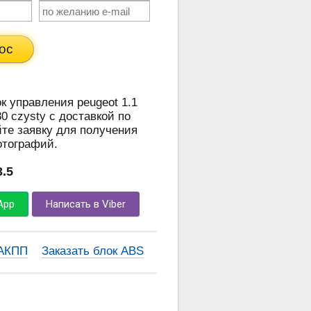
ос
к управления peugeot 1.1
0 czysty с доставкой по
те заявку для получения
отографий.
3.5
App
Написать в Viber
 АКПП
Заказать блок ABS