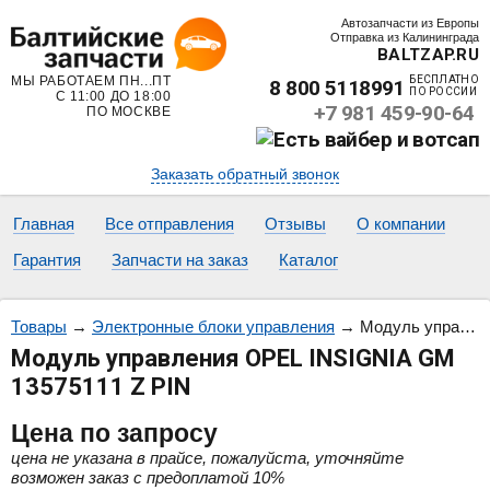
Автозапчасти из Европы
Отправка из Калининграда
BALTZAP.RU
МЫ РАБОТАЕМ ПН...ПТ
БЕСПЛАТНО
8 800 5118991
ПО РОССИИ
С 11:00 ДО 18:00
+7 981 459-90-64
ПО МОСКВЕ
Заказать обратный звонок
Главная
Все отправления
Отзывы
О компании
Гарантия
Запчасти на заказ
Каталог
Товары
→
Электронные блоки управления
→
Модуль управления OPEL INSIGNIA GM 13575111 Z PIN
Модуль управления OPEL INSIGNIA GM
13575111 Z PIN
Цена
по запросу
цена не указана в прайсе, пожалуйста, уточняйте
возможен заказ с предоплатой 10%