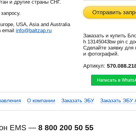
тан и другие страны СНГ.
Отправить запр
 запросу.
urope, USA, Asia and Australia
n email
info@baltzap.ru
Заказать и купить Бло
h 13145043bw pin с д
Сделайте заявку для
и фотографий.
Артикул:
570.088.21
Написать в Whats
равления
О компании
Заказать ЭБУ
Заказать ЭБУ
фон EMS —
8 800 200 50 55