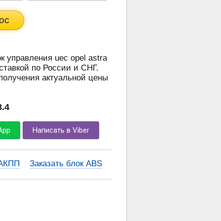
ос
к управления uec opel astra
оставкой по России и СНГ.
 получения актуальной цены
8.4
App
Написать в Viber
 АКПП
Заказать блок ABS